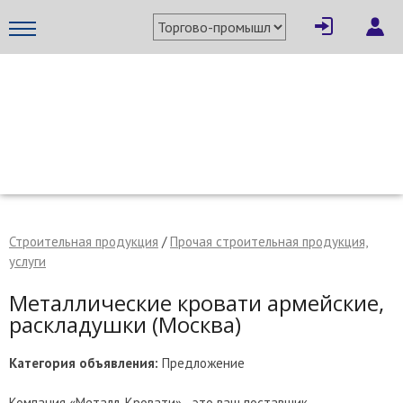
×
Написать поставщику
МЕТАПРОМ - российский торгово-промышленный портал
Строительная продукция
/
Прочая строительная продукция,
услуги
Металлические кровати армейские,
раскладушки (Москва)
Категория объявления:
Предложение
Отмена
Отправить сообщение
Компания «Металл-Кровати» - это ваш поставщик